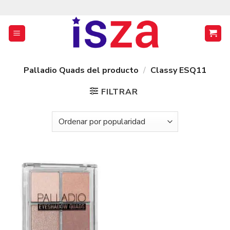
Saltar
al
contenido
Palladio Quads del producto
/
Classy ESQ11
FILTRAR