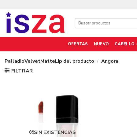
Saltar
al
contenido
Buscar
por:
OFERTAS
NUEVO
CABELLO
PalladioVelvetMatteLip del producto
/
Angora
FILTRAR
SIN EXISTENCIAS