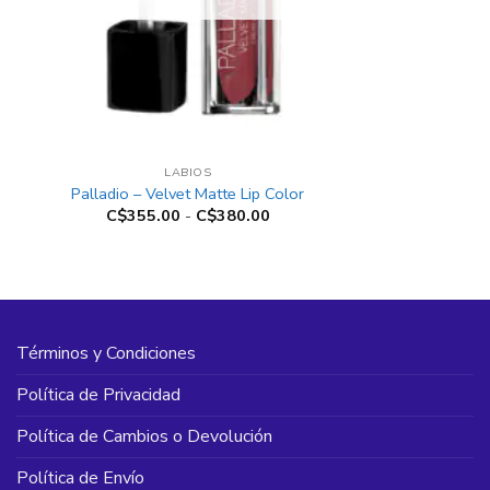
+
LABIOS
Palladio – Velvet Matte Lip Color
Rango
C$
355.00
-
C$
380.00
de
precios:
desde
C$355.00
hasta
C$380.00
Términos y Condiciones
Política de Privacidad
Política de Cambios o Devolución
Política de Envío