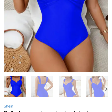
Shein