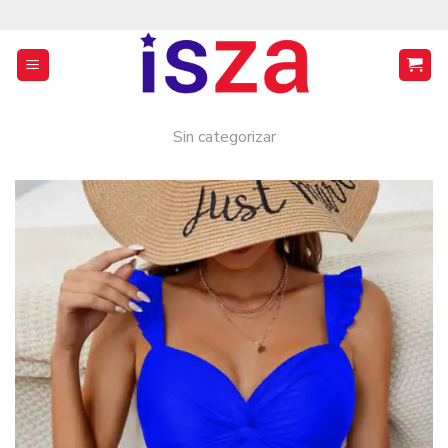
Saltar
al
contenido
Sin categorizar