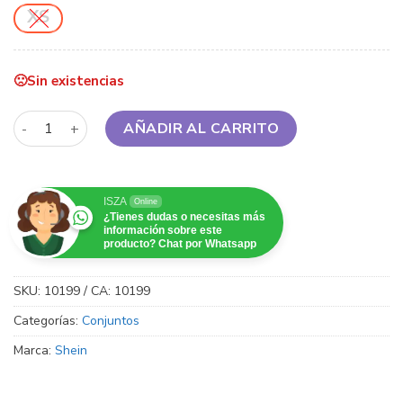
XS
Sin existencias
Conjunto de blusa y short - Verde Oscuro cantidad
AÑADIR AL CARRITO
ISZA
Online
¿Tienes dudas o necesitas más
información sobre este
producto? Chat por Whatsapp
SKU:
10199 / CA: 10199
Categorías:
Conjuntos
Marca:
Shein