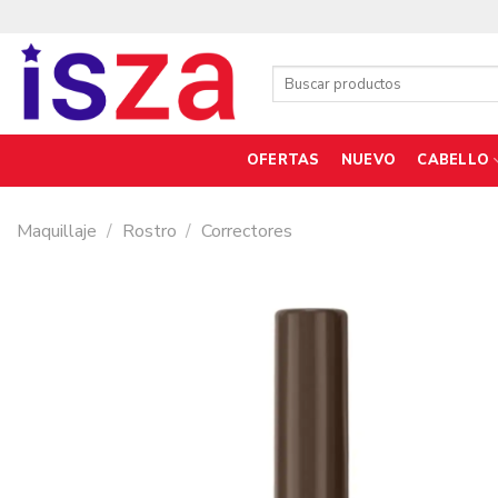
Saltar
al
contenido
Buscar
por:
OFERTAS
NUEVO
CABELLO
Maquillaje
/
Rostro
/
Correctores