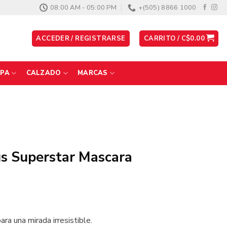
08:00 AM - 05:00 PM
+(505) 8866 1000
ACCEDER / REGISTRARSE
CARRITO /
C$
0.00
PA
CALZADO
MARCAS
us Superstar Mascara
ra una mirada irresistible.