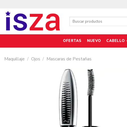
Saltar
al
contenido
Buscar
por:
OFERTAS
NUEVO
CABELLO
Maquillaje
/
Ojos
/
Mascaras de Pestañas