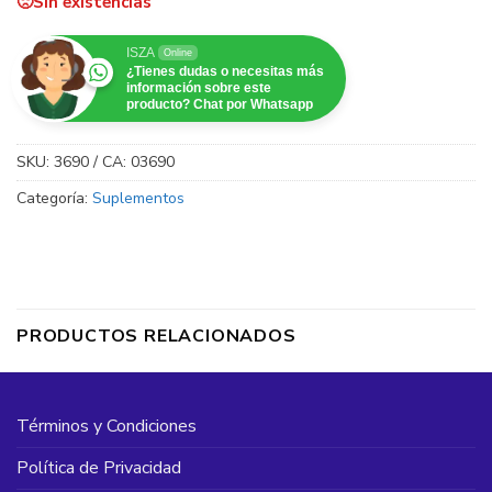
Sin existencias
ISZA
Online
¿Tienes dudas o necesitas más
información sobre este
producto? Chat por Whatsapp
SKU:
3690 / CA: 03690
Categoría:
Suplementos
PRODUCTOS RELACIONADOS
Términos y Condiciones
Política de Privacidad