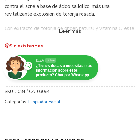
contra el acné a base de ácido salicílico, más una
revitalizante explosión de toronja rosada.
Con extracto de toronja de origen natural y vitamina C, este
exfoliante sin aceite tiene delicados exfoliantes que
suavizan las asperezas sin resecar ni irritar la piel propensa
Sin existencias
al acné.
ISZA
Online
Sin aceite
¿Tienes dudas o necesitas más
información sobre este
producto? Chat por Whatsapp
Tecnología MicroClear®
Tratamiento para el acné con ácido salicílico
SKU:
3084 / CA: 03084
No contiene micropartículas plásticas
Categorías:
Limpiador Facial