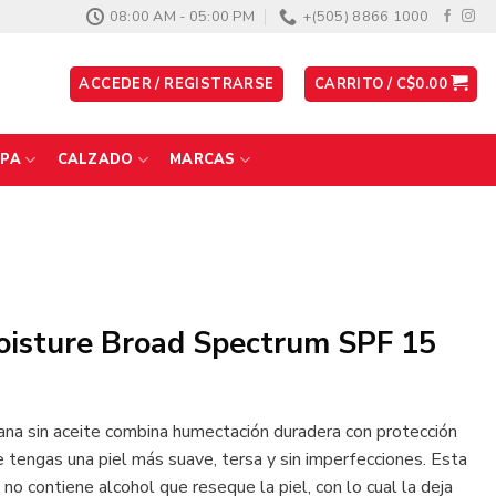
08:00 AM - 05:00 PM
+(505) 8866 1000
ACCEDER / REGISTRARSE
CARRITO /
C$
0.00
PA
CALZADO
MARCAS
oisture Broad Spectrum SPF 15
ana sin aceite combina humectación duradera con protección
e tengas una piel más suave, tersa y sin imperfecciones.
Esta
o contiene alcohol que reseque la piel, con lo cual la deja