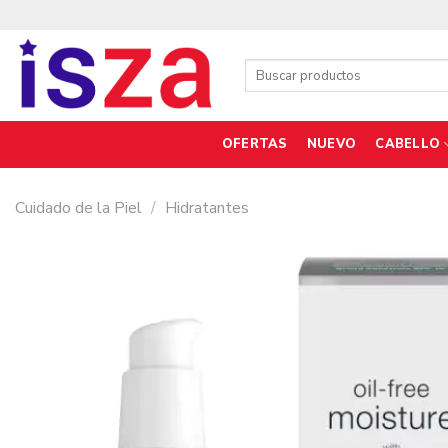
Saltar
al
contenido
Buscar
por:
OFERTAS
NUEVO
CABELLO
Cuidado de la Piel
/
Hidratantes