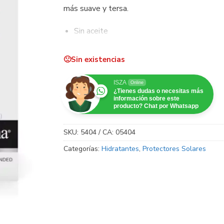
más suave y tersa.
Sin aceite
No comedogénico (no obstruye los poros)
Sin existencias
Hipoalergénico
Sin fragancia
ISZA
Online
¿Tienes dudas o necesitas más
información sobre este
producto? Chat por Whatsapp
SKU:
5404 / CA: 05404
Categorías:
Hidratantes
,
Protectores Solares