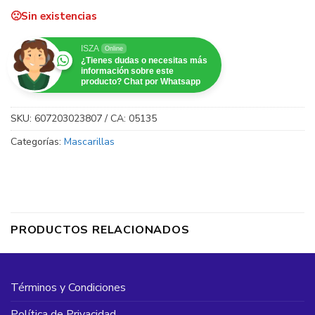
Sin existencias
ISZA
Online
¿Tienes dudas o necesitas más
información sobre este
producto? Chat por Whatsapp
SKU:
607203023807 / CA: 05135
Categorías:
Mascarillas
PRODUCTOS RELACIONADOS
Términos y Condiciones
Política de Privacidad