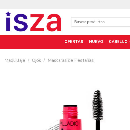
Saltar
al
contenido
Buscar
por:
OFERTAS
NUEVO
CABELLO
Maquillaje
/
Ojos
/
Mascaras de Pestañas