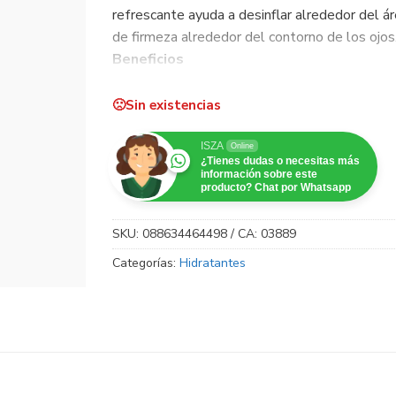
refrescante ayuda a desinflar alrededor del ár
de firmeza alrededor del contorno de los ojos
Beneficios
– Las vitaminas A, C y E ayudan a reducir los 
líneas finas y arrugas.
Sin existencias
– La mezcla de péptidos apoya la piel sana pa
– La vitamina B3 ayuda a mejorar la apariencia 
ISZA
Online
¿Tienes dudas o necesitas más
información sobre este
producto? Chat por Whatsapp
SKU:
088634464498 / CA: 03889
Categorías:
Hidratantes