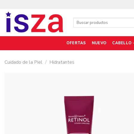
Saltar
al
contenido
Buscar
por:
OFERTAS
NUEVO
CABELLO
Cuidado de la Piel
/
Hidratantes