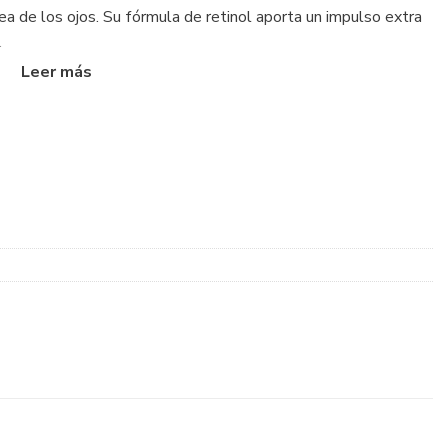
ea de los ojos. Su fórmula de retinol aporta un impulso extra
.
signos visibles del envejecimiento minimizando la aparición de
ra mejorar visiblemente la firmeza
de líneas finas y arrugas.