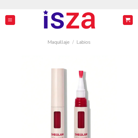
Saltar
al
contenido
Maquillaje
/
Labios