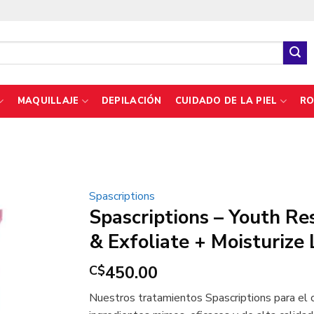
MAQUILLAJE
DEPILACIÓN
CUIDADO DE LA PIEL
RO
Spascriptions
Spascriptions – Youth Res
& Exfoliate + Moisturize
450.00
C$
Nuestros tratamientos Spascriptions para el c