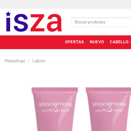
Saltar
al
contenido
Buscar
por:
OFERTAS
NUEVO
CABELLO
Maquillaje
/
Labios