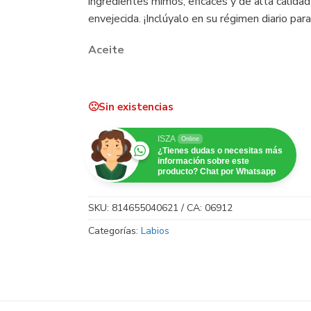
ingredientes mimos, eficaces y de alta calidad
envejecida. ¡Inclúyalo en su régimen diario para
Aceite
La cereza contiene vitaminas, antioxidantes y 
con un brillo juvenil.
Sin existencias
El colágeno ayuda a aumentar la humedad, suav
ISZA
Online
¿Tienes dudas o necesitas más
La vitamina E ayuda a nutrir y reponer los aceit
información sobre este
producto? Chat por Whatsapp
Bálsamo
SKU:
814655040621 / CA: 06912
La fresa, repleta de antioxidantes y vitamina
Categorías:
Labios
flexibles.
El azúcar actúa como un exfoliante suave natu
La manteca de karité, rica en vitaminas A y E,