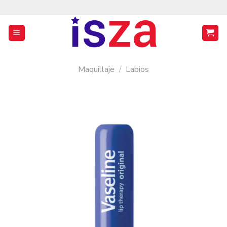
Saltar
al
contenido
Maquillaje
/
Labios