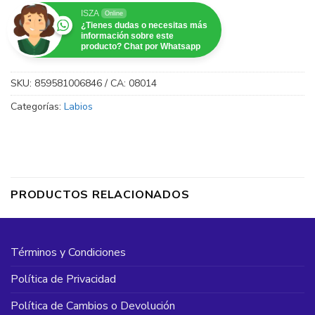
ISZA
Online
¿Tienes dudas o necesitas más
información sobre este
producto? Chat por Whatsapp
SKU:
859581006846 / CA: 08014
Categorías:
Labios
PRODUCTOS RELACIONADOS
Términos y Condiciones
Política de Privacidad
Política de Cambios o Devolución