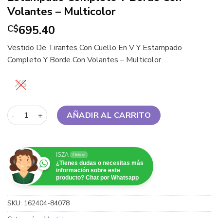
Volantes – Multicolor
695.40
C$
Vestido De Tirantes Con Cuello En V Y Estampado
Completo Y Borde Con Volantes – Multicolor
XS
Vestido De Tirantes Con Cuello En V Y Estampado Completo Y
AÑADIR AL CARRITO
ISZA
Online
¿Tienes dudas o necesitas más
información sobre este
producto? Chat por Whatsapp
SKU:
162404-84078