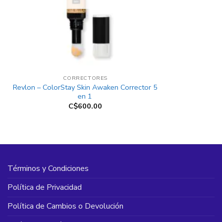
+
CORRECTORES
Revlon – ColorStay Skin Awaken Corrector 5
en 1
C$
600.00
Términos y Condiciones
Política de Privacidad
Política de Cambios o Devolución