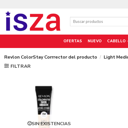
Saltar
al
contenido
Buscar
por:
OFERTAS
NUEVO
CABELLO
Revlon ColorStay Corrrector del producto
/
Light Medi
FILTRAR
SIN EXISTENCIAS