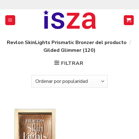
Saltar
al
contenido
Revlon SkinLights Prismatic Bronzer del producto
/
Gilded Glimmer (120)
FILTRAR