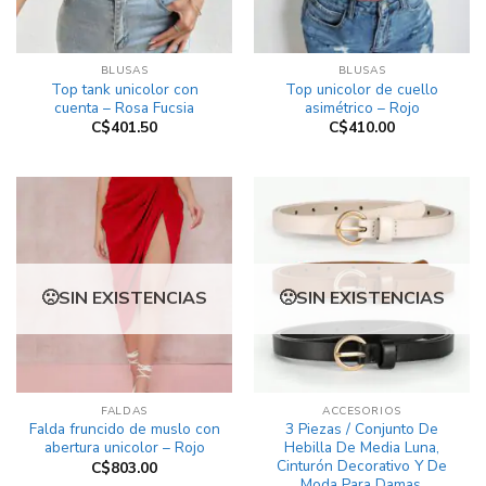
BLUSAS
BLUSAS
Top tank unicolor con
Top unicolor de cuello
cuenta – Rosa Fucsia
asimétrico – Rojo
C$
401.50
C$
410.00
SIN EXISTENCIAS
SIN EXISTENCIAS
FALDAS
ACCESORIOS
Falda fruncido de muslo con
3 Piezas / Conjunto De
abertura unicolor – Rojo
Hebilla De Media Luna,
Cinturón Decorativo Y De
C$
803.00
Moda Para Damas,