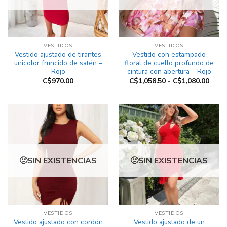
VESTIDOS
VESTIDOS
Vestido ajustado de tirantes
Vestido con estampado
unicolor fruncido de satén –
floral de cuello profundo de
Rojo
cintura con abertura – Rojo
Rang
C$
970.00
C$
1,058.50
-
C$
1,080.00
de
preci
desd
C$1,0
hasta
C$1,0
SIN EXISTENCIAS
SIN EXISTENCIAS
VESTIDOS
VESTIDOS
Vestido ajustado con cordón
Vestido ajustado de un