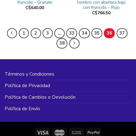
fruncido – Granate
hombro con abertura bajo
con fruncido – Rojo
C$
640.00
C$
766.50
1
2
3
…
33
34
35
36
37
38
Términos y Condiciones
Política de Privacidad
Política de Cambios o Devolución
Política de Envío