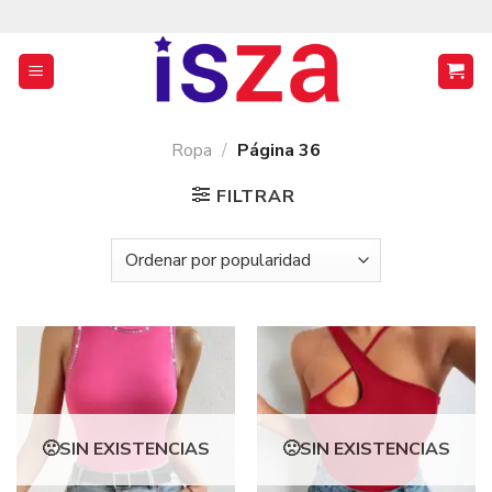
Saltar
al
contenido
Ropa
/
Página 36
FILTRAR
SIN EXISTENCIAS
SIN EXISTENCIAS