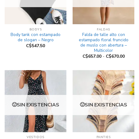
BODYS
FALDAS
Body tank con estampado
Falda de talle alto con
de slogan – Negro
estampado floral fruncido
de muslo con abertura –
C$
547.50
Multicolor
Rango
C$
657.00
-
C$
670.00
de
precios
desde
C$657.
hasta
C$670.
SIN EXISTENCIAS
SIN EXISTENCIAS
VESTIDOS
PANTIES